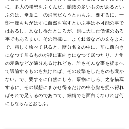
に、多大の聯想をふくんだ、韻致の多いものがあるとい
ふのは、畢竟こゝの消息だらうとおもふ。要するに、一
部一厘もちがはずに自然を寫すといふ事は不可能の事で
はあるし、又なし得たところが、別に大した價値のある
事でもあるまい。その證據に、よく敍景などの文をよん
で、精しく檢べて見ると、隨分名文の中に、前に西向き
になつて居るものが後に東向きになつて居つたり、方角
の矛盾などが隨分あるけれども、誰もそんな事を捉まへ
て議論するものも無ければ、その攻撃をしたものも聞か
ない。で、要するに自然にしろ、事物にしろ、之を描寫
するに、その聯想にまかせ得るだけの中心點を捉へ得れ
ばそれで足りるのであつて、細精でも面白くなければ何
にもならんとおもふ。